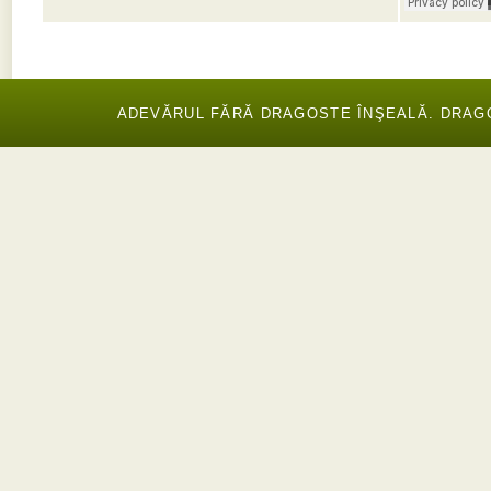
ADEVĂRUL FĂRĂ DRAGOSTE ÎNŞEALĂ. DRAGOS