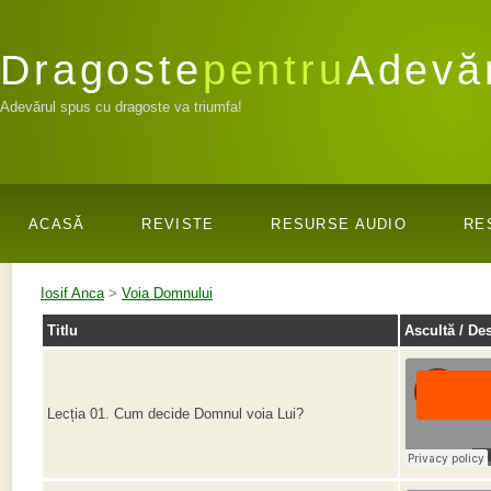
Dragoste
pentru
Adevă
Adevărul spus cu dragoste va triumfa!
ACASĂ
REVISTE
RESURSE AUDIO
RE
Iosif Anca
>
Voia Domnului
Titlu
Ascultă / De
Lecția 01. Cum decide Domnul voia Lui?