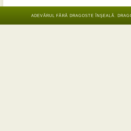
ADEVĂRUL FĂRĂ DRAGOSTE ÎNŞEALĂ. DRAGOS