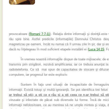
provocatoare (
Romani 7:7-11
). Relaţia dintre informaţii şi dorinţă este
rău spre bine. Astfel predicile (informaţiile) Domnului Christos de
magnetizau pe oameni, încât nu numai că îl urmau zile în şir, dar şi er
dacă nu înţelegeau în mod suficient etapele instalării ei (
Luca 14:15
; F
În vremea noastră informaţiile dispun de toate mijloacele; de 
transmis prin strigători, rezolvă amplificarea; iar ce trebuia anunţat la
radiotelefonia. Ce să mai spun de capacitatea de stocare şi difuzare 
computere, iar progresul lor este exploziv.
Suntem în faţa unei situaţii de incapacitate de înmagazin
informaţii. Există totuşi şi multă ignoranţă. Se pot identifica trei felur
ar trebui să ştii; a şti ce e rău şi a şti ceea ce n-ar trebui să şti
virusate şi infectate de păcat sub diversele lui forme. Încă de mic
informaţii nefolositoare, ce au menirea să ne umple mintea şi viaţa, d