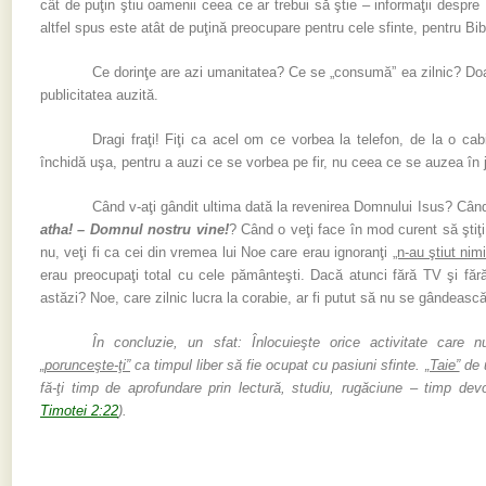
cât de puţin ştiu oamenii ceea ce ar trebui să ştie – informaţii desp
altfel spus este atât de puţină preocupare pentru cele sfinte, pentru Bib
Ce dorinţe are azi umanitatea? Ce se „consumă” ea zilnic? Doar 
publicitatea auzită.
Dragi fraţi! Fiţi ca acel om ce vorbea la telefon, de la o ca
închidă uşa, pentru a auzi ce se vorbea pe fir, nu ceea ce se auzea în j
Când v-aţi gândit ultima dată la revenirea Domnului Isus? Când
atha! – Domnul nostru vine!
? Când o veţi face în mod curent să ştiţ
nu, veţi fi ca cei din vremea lui Noe care erau ignoranţi
„n-au ştiut nim
erau preocupaţi total cu cele pământeşti. Dacă atunci fără TV şi fără
astăzi? Noe, care zilnic lucra la corabie, ar fi putut să nu se gândeasc
În concluzie, un sfat: Înlocuieşte orice activitate care nu
„porunceşte-ţi”
ca timpul liber să fie ocupat cu pasiuni sfinte.
„Taie”
de u
fă-ţi timp de aprofundare prin lectură, studiu, rugăciune – timp devoţ
Timotei 2:22
).