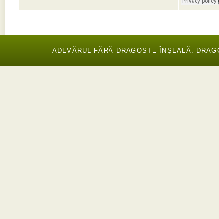
ADEVĂRUL FĂRĂ DRAGOSTE ÎNŞEALĂ. DRAGOS