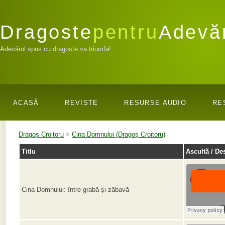
Dragoste
pentru
Adevă
Adevărul spus cu dragoste va triumfa!
ACASĂ
REVISTE
RESURSE AUDIO
RE
Dragoș Croitoru
>
Cina Domnului (Dragoș Croitoru)
Titlu
Ascultă / De
Cina Domnului: între grabă și zăbavă