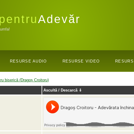
pentru
Adevăr
iumfa!
RESURSE AUDIO
RESURSE VIDEO
RESURS
tru biserică (Dragoș Croitoru)
Ascultă / Descarcă ⇓