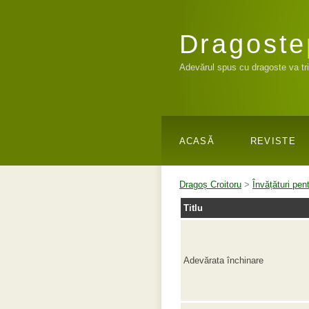
Dragoste
Adevărul spus cu dragoste va tr
ACASĂ
REVISTE
Dragoș Croitoru
>
Învățături pen
Titlu
Adevărata închinare