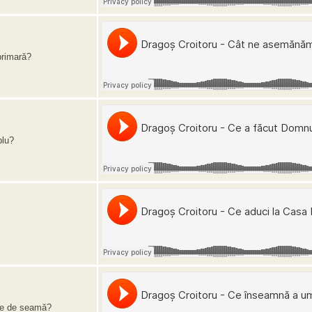
primară?
plu?
re de seamă?