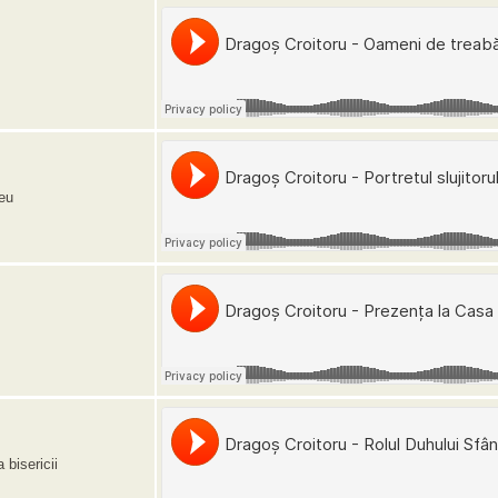
zeu
 bisericii