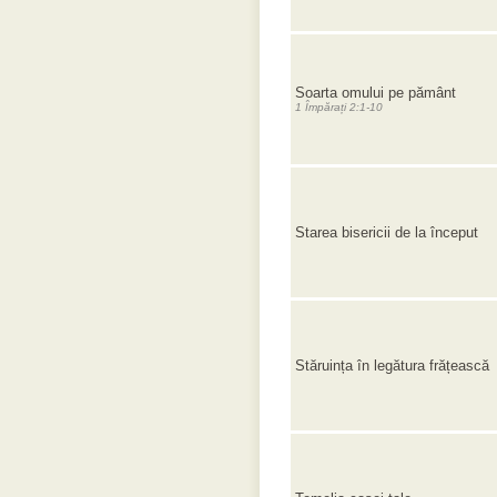
Soarta omului pe pământ
1 Împărați 2:1-10
Starea bisericii de la început
Stăruința în legătura frățească